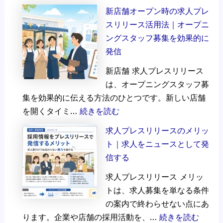
荷
ー
ル
新店舗オープン時の求人プレ
揚
ジ
ス
スリリース活用法｜オープニ
げ
ェ
タ
ングスタッフ募集を効果的に
屋
ン
ッ
発信
ジ
ト
フ
新店舗 求人プレスリリース
ー
ス
募
は、オープニングスタッフ募
グ
タ
集
集を効果的に伝える方法のひとつです。新しい店舗
ル
ッ
｜
:
を開くタイミ…
続きを読む
ー
フ
長
新
プ
募
期
求人プレスリリースのメリッ
店
ス
集
可
ト｜求人をニュースとして発
舗
タ
信する
オ
ッ
求人プレスリリース メリッ
ー
フ
トは、求人募集を単なる条件
プ
募
の案内で終わらせない点にあ
ン
集
:
ります。企業や店舗の採用活動を、…
続きを読む
時