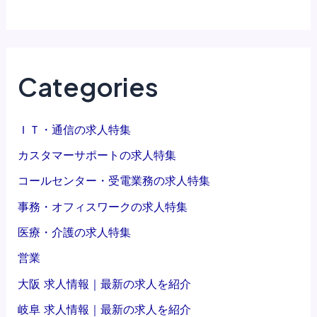
未
ネ
経
ッ
験
ト
か
サ
ら
イ
Categories
リ
ト
ユ
へ
ー
の
ＩＴ・通信の求人特集
ス
出
カスタマーサポートの求人特集
品
品
の
作
コールセンター・受電業務の求人特集
価
業
事務・オフィスワークの求人特集
値
｜
を
大
医療・介護の求人特集
見
阪
営業
抜
く
株
大阪 求人情報｜最新の求人を紹介
「
式
岐阜 求人情報｜最新の求人を紹介
買
会