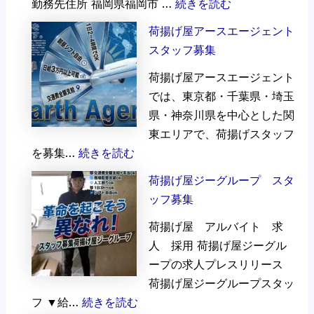
:
勤務先住所 福岡県福岡市 …
続きを読む
完
荷揚げ屋アースエージェント
全
スタッフ募集
在
荷揚げ屋アースエージェント
宅
では、東京都・千葉県・埼玉
｜
県・神奈川県を中心とした関
未
東エリアで、荷揚げスタッフ
経
:
を募集…
続きを読む
験
荷
OK
荷揚げ屋ジーグループ スタ
揚
｜
ッフ募集
げ
法
荷揚げ屋 アルバイト 求
屋
人
人 採用 荷揚げ屋ジーグル
ア
向
ープの求人プレスリリース
ー
け
荷揚げ屋ジーグループスタッ
ス
コ
:
フ ▼給…
続きを読む
エ
ー