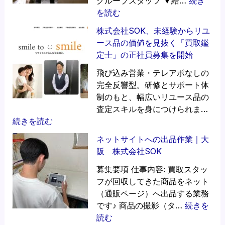
グループスタッフ ▼給…
続き
コ
エ
:
を読む
ー
ー
荷
株式会社SOK、未経験からリユ
ル
ジ
揚
ース品の価値を見抜く「買取鑑
ス
ェ
げ
定士」の正社員募集を開始
タ
ン
屋
ッ
ト
ジ
飛び込み営業・テレアポなしの
フ
ス
ー
完全反響型。研修とサポート体
募
タ
グ
制のもと、幅広いリユース品の
集
ッ
ル
査定スキルを身につけられま…
｜
フ
ー
:
続きを読む
長
募
プ
株
ネットサイトへの出品作業｜大
期
集
式
阪 株式会社SOK
可
ス
会
タ
社
募集要項 仕事内容: 買取スタッ
ッ
S
フが回収してきた商品をネット
フ
O
（通販ページ）へ出品する業務
募
K
です♪ 商品の撮影（タ…
続きを
集
、
:
読む