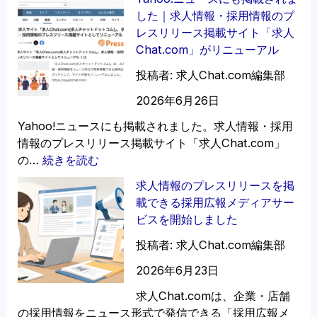
信
人
ー
した｜求人情報・採用情報のプ
票
ス
レスリリース掲載サイト「求人
と
の
Chat.com」がリニューアル
の
書
投稿者: 求人Chat.com編集部
違
き
い
方
2026年6月26日
と
｜
Yahoo!ニュースにも掲載されました。求人情報・採用
記
掲
情報のプレスリリース掲載サイト「求人Chat.com」
事
載
:
の…
続きを読む
化
フ
Y
ォ
求人情報のプレスリリースを掲
a
ー
載できる採用広報メディアサー
h
ム
ビスを開始しました
o
に
o
投稿者: 求人Chat.com編集部
沿
!
っ
2026年6月23日
ニ
た
ュ
求人Chat.comは、企業・店舗
構
ー
の採用情報をニュース形式で発信できる「採用広報メ