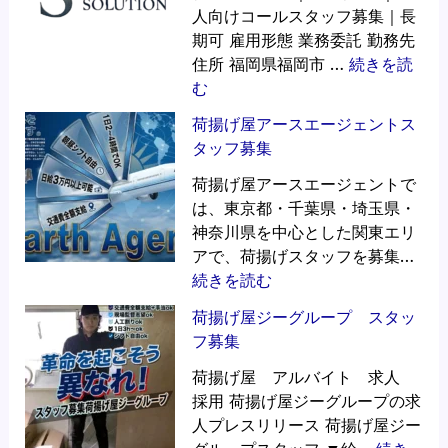
人向けコールスタッフ募集｜長
期可 雇用形態 業務委託 勤務先
住所 福岡県福岡市 …
続きを読
:
む
完
荷揚げ屋アースエージェントス
全
タッフ募集
在
宅
荷揚げ屋アースエージェントで
｜
は、東京都・千葉県・埼玉県・
未
神奈川県を中心とした関東エリ
経
アで、荷揚げスタッフを募集…
験
:
続きを読む
O
荷
荷揚げ屋ジーグループ スタッ
K
揚
フ募集
｜
げ
法
屋
荷揚げ屋 アルバイト 求人
人
ア
採用 荷揚げ屋ジーグループの求
向
ー
人プレスリリース 荷揚げ屋ジー
け
ス