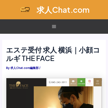
内
求人Chat.com
容
を
ス
キ
Main
ッ
Menu
プ
エステ受付 求人 横浜｜小顔コ
ルギ THE FACE
By
求人Chat.com編集部
/