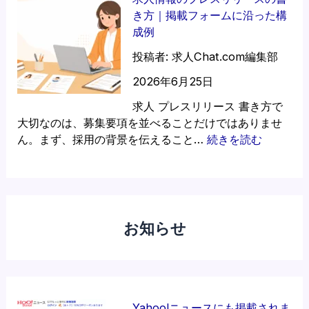
｜
リ
人
き方｜掲載フォームに沿った構
オ
ッ
・
成例
ー
ト
採
プ
｜
用
投稿者: 求人Chat.com編集部
ニ
求
情
2026年6月25日
ン
人
報
グ
を
を
求人 プレスリリース 書き方で
ス
ニ
ニ
大切なのは、募集要項を並べることだけではありませ
タ
ュ
ュ
:
ん。まず、採用の背景を伝えること…
続きを読む
ッ
ー
ー
求
フ
ス
ス
人
募
と
形
情
集
し
式
報
を
て
で
の
お知らせ
効
発
伝
プ
果
信
え
レ
的
す
る
ス
に
る
｜
リ
発
求
リ
Yahoo!ニュースにも掲載されま