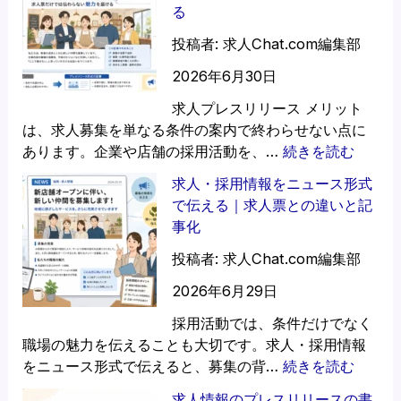
る
オ
ー
投稿者: 求人Chat.com編集部
プ
2026年6月30日
ン
時
求人プレスリリース メリット
の
は、求人募集を単なる条件の案内で終わらせない点に
求
:
あります。企業や店舗の採用活動を、…
続きを読む
人
求
求人・採用情報をニュース形式
プ
人
で伝える｜求人票との違いと記
レ
プ
事化
ス
レ
リ
ス
投稿者: 求人Chat.com編集部
リ
リ
2026年6月29日
ー
リ
ス
ー
採用活動では、条件だけでなく
活
ス
職場の魅力を伝えることも大切です。求人・採用情報
用
の
:
をニュース形式で伝えると、募集の背…
続きを読む
法
メ
求
求人情報のプレスリリースの書