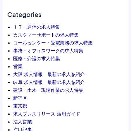
求
の
人
求
Categories
プ
人
ＩＴ・通信の求人特集
レ
プ
カスタマーサポートの求人特集
ス
レ
コールセンター・受電業務の求人特集
リ
ス
事務・オフィスワークの求人特集
リ
リ
医療・介護の求人特集
ー
リ
営業
ス
ー
大阪 求人情報｜最新の求人を紹介
の
ス
岐阜 求人情報｜最新の求人を紹介
メ
活
建設・土木・現場作業の求人特集
リ
用
新宿区
ッ
法
東京都
ト
｜
求人プレスリリース 活用ガイド
｜
オ
法人営業
求
ー
注目記事
人