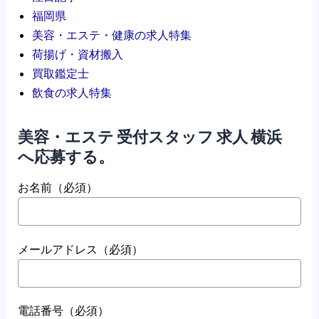
プ
福岡県
を
ニ
美容・エステ・健康の求人特集
ニ
ン
荷揚げ・資材搬入
ュ
グ
買取鑑定士
ー
ス
飲食の求人特集
ス
タ
と
ッ
し
美容・エステ 受付スタッフ 求人 横浜
フ
て
へ応募する。
募
発
集
お名前（必須）
信
を
す
効
る
果
メールアドレス（必須）
的
に
発
信
電話番号（必須）