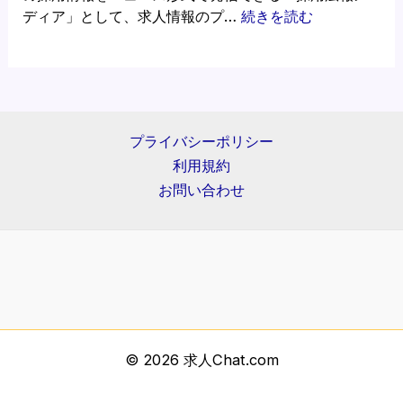
成
ス
:
ディア」として、求人情報のプ…
続きを読む
例
に
求
も
人
掲
情
載
報
さ
の
プライバシーポリシー
れ
プ
利用規約
ま
レ
し
ス
お問い合わせ
た
リ
｜
リ
求
ー
人
ス
情
を
報
掲
・
載
© 2026 求人Chat.com
採
で
用
き