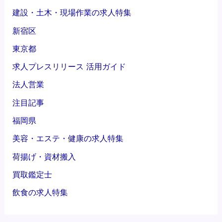
取
社
建設・土木・現場作業の求人特集
鑑
S
新宿区
定
O
士
K
東京都
」
求人プレスリリース 活用ガイド
の
正
法人営業
社
注目記事
員
募
福岡県
集
美容・エステ・健康の求人特集
を
開
荷揚げ・資材搬入
始
買取鑑定士
飲食の求人特集