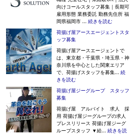
向けコールスタッフ募集｜長期可
雇用形態 業務委託 勤務先住所 福
:
岡県福岡市 …
続きを読む
完
荷揚げ屋アースエージェントスタ
全
ッフ募集
在
宅
荷揚げ屋アースエージェントで
｜
は、東京都・千葉県・埼玉県・神
未
奈川県を中心とした関東エリア
経
で、荷揚げスタッフを募集…
続
験
:
きを読む
O
荷
荷揚げ屋ジーグループ スタッフ
K
揚
募集
｜
げ
法
屋
荷揚げ屋 アルバイト 求人 採
人
ア
用 荷揚げ屋ジーグループの求人
向
ー
プレスリリース 荷揚げ屋ジーグ
け
ス
ループスタッフ ▼給…
続きを読