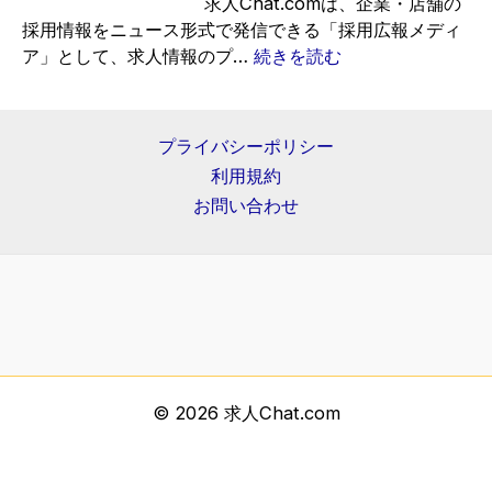
ュ
求人Chat.comは、企業・店舗の
ー
ー
採用情報をニュース形式で発信できる「採用広報メディ
ム
ス
:
ア」として、求人情報のプ…
続きを読む
に
に
求
沿
も
人
っ
掲
情
プライバシーポリシー
た
載
報
利用規約
構
さ
の
成
お問い合わせ
れ
プ
例
ま
レ
し
ス
た
リ
｜
リ
求
ー
人
ス
情
を
© 2026 求人Chat.com
報
掲
・
載
採
で