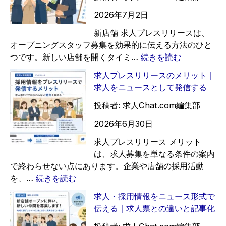
2026年7月2日
新店舗 求人プレスリリースは、
オープニングスタッフ募集を効果的に伝える方法のひと
:
つです。新しい店舗を開くタイミ…
続きを読む
新
求人プレスリリースのメリット｜
店
求人をニュースとして発信する
舗
オ
投稿者: 求人Chat.com編集部
ー
2026年6月30日
プ
ン
求人プレスリリース メリット
時
は、求人募集を単なる条件の案内
の
で終わらせない点にあります。企業や店舗の採用活動
求
:
を、…
続きを読む
人
求
求人・採用情報をニュース形式で
プ
人
伝える｜求人票との違いと記事化
レ
プ
ス