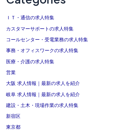
経
ト
験
サ
ＩＴ・通信の求人特集
か
イ
ら
ト
カスタマーサポートの求人特集
リ
へ
コールセンター・受電業務の求人特集
ユ
の
ー
出
事務・オフィスワークの求人特集
ス
品
医療・介護の求人特集
品
作
の
業
営業
価
｜
大阪 求人情報｜最新の求人を紹介
値
大
を
阪
岐阜 求人情報｜最新の求人を紹介
見
建設・土木・現場作業の求人特集
抜
株
く
式
新宿区
「
会
東京都
買
社
取
S