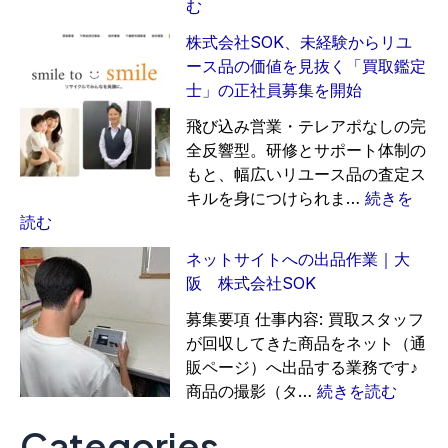
コ
エ
:
む
ー
ー
荷
株式会社SOK、未経験からリユ
ル
ジ
揚
ース品の価値を見抜く「買取鑑定
ス
ェ
げ
士」の正社員募集を開始
タ
ン
屋
ッ
ト
ジ
飛び込み営業・テレアポなしの完
フ
ス
ー
全反響型。研修とサポート体制の
募
タ
グ
もと、幅広いリユース品の査定ス
集
ッ
ル
キルを身につけられま…
続きを
｜
フ
ー
:
読む
長
募
プ
株
ネットサイトへの出品作業｜大
期
集
式
阪 株式会社SOK
可
ス
会
タ
社
募集要項 仕事内容: 買取スタッフ
ッ
S
が回収してきた商品をネット（通
フ
O
販ページ）へ出品する業務です♪
募
K
:
商品の撮影（タ…
続きを読む
集
、
ネ
Categories
未
ッ