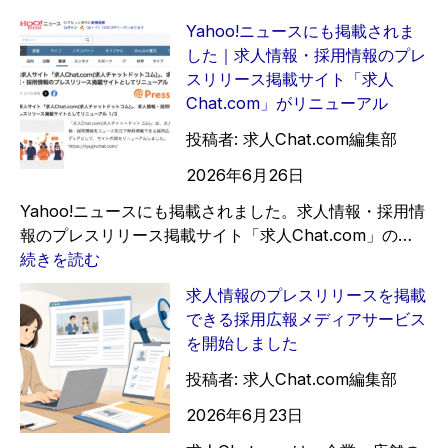
募
と
形
情
Yahoo!ニュースにも掲載されま
集
し
式
報
した｜求人情報・採用情報のプレ
を
て
で
の
スリリース掲載サイト「求人
効
発
伝
プ
Chat.com」がリニューアル
果
信
え
レ
的
す
る
ス
投稿者: 求人Chat.com編集部
に
る
｜
リ
2026年6月26日
発
求
リ
信
人
ー
Yahoo!ニュースにも掲載されました。求人情報・採用情
票
ス
報のプレスリリース掲載サイト「求人Chat.com」の…
と
の
:
続きを読む
の
書
Y
求人情報のプレスリリースを掲載
違
き
a
できる採用広報メディアサービス
い
方
h
を開始しました
と
｜
o
記
掲
o
投稿者: 求人Chat.com編集部
事
載
!
2026年6月23日
化
フ
ニ
ォ