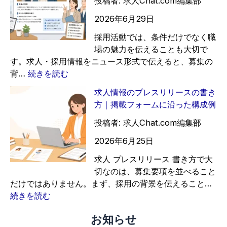
レ
投稿者: 求人Chat.com編集部
リ
ス
2026年6月29日
リ
リ
ー
リ
採用活動では、条件だけでなく職
ス
ー
場の魅力を伝えることも大切で
活
ス
す。求人・採用情報をニュース形式で伝えると、募集の
用
の
:
背…
続きを読む
法
メ
求
求人情報のプレスリリースの書き
｜
リ
人
方｜掲載フォームに沿った構成例
オ
ッ
・
ー
ト
採
投稿者: 求人Chat.com編集部
プ
｜
用
2026年6月25日
ニ
求
情
ン
人
報
求人 プレスリリース 書き方で大
グ
を
を
切なのは、募集要項を並べること
ス
ニ
ニ
だけではありません。まず、採用の背景を伝えること…
タ
ュ
ュ
:
続きを読む
ッ
ー
ー
求
お知らせ
フ
ス
ス
人