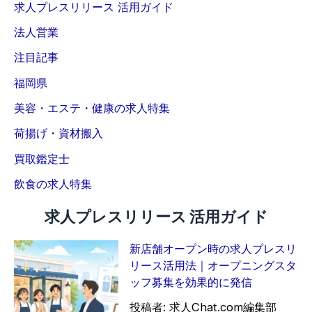
求人プレスリリース 活用ガイド
鑑
O
定
K
法人営業
士
注目記事
」
の
福岡県
正
美容・エステ・健康の求人特集
社
員
荷揚げ・資材搬入
募
買取鑑定士
集
を
飲食の求人特集
開
求人プレスリリース 活用ガイド
始
新店舗オープン時の求人プレスリ
リース活用法｜オープニングスタ
ッフ募集を効果的に発信
投稿者: 求人Chat.com編集部