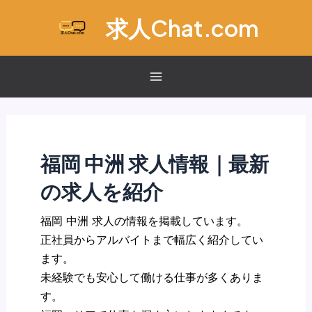
内
求人Chat.com
容
を
ス
キ
Main
ッ
Menu
プ
福岡 中洲 求人情報｜最新
の求人を紹介
福岡 中洲 求人の情報を掲載しています。
正社員からアルバイトまで幅広く紹介してい
ます。
未経験でも安心して働ける仕事が多くありま
す。