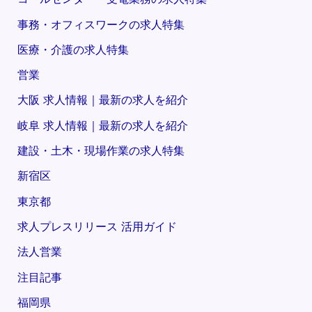
ー
の
ス
出
事務・オフィスワークの求人特集
品
品
医療・介護の求人特集
の
作
価
業
営業
値
｜
大阪 求人情報｜最新の求人を紹介
を
大
見
阪
岐阜 求人情報｜最新の求人を紹介
抜
建設・土木・現場作業の求人特集
く
株
「
式
新宿区
買
会
東京都
取
社
鑑
S
求人プレスリリース 活用ガイド
定
O
士
K
法人営業
」
注目記事
の
正
福岡県